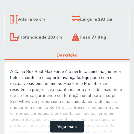
Altura 65 cm
Largura 193 cm
Profundidade 203 cm
Peso 77,8 kg
Descrição
A Cama Box Real Max Force é a perfeita combinação entre
beleza, conforto e suporte avançado. Equipado com o
exclusivo sistema de molas Max Force Pro, oferece
resistência progressiva quanto maior a pressão, mais firme
ele se torna, garantindo sustentação ideal para o corpo.
Seu Pillow Up proporciona uma camada extra de maciez,
enquanto a espuma SoftGel traz frescor e se adapta aos
contornos corporais. O box conta com acabamento em
tecido reforçado, e é excelente para você que busca um
produto moderno e prático. Possui estrutura resistente,
Veja mais
confeccionado com materiais de qualidade garantindo