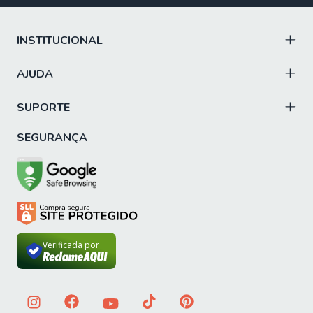
DIFERENCIAIS DO COLCHÃO: Com tecnologia Softgel
refrescante e camada interna em feltro, o colchão garante
conforto térmico, firmeza e suporte de até 200 kg por
INSTITUCIONAL
pessoa, unindo bem-estar e durabilidade.
OBSERVAÇÃO: O colchão conta com uma base em EPS,
AJUDA
um material resistente, leve e de alta durabilidade, que
garante maior firmeza e prolonga a vida útil do colchão
SUPORTE
TECIDO DO BOX: Suede elegante e resistente
SEGURANÇA
ESTRUTURA: Madeira de Eucalipto e Pinus, garantindo
firmeza e durabilidade
PÉS: 6 unidades
MATERIAL DOS PÉS: Plástico resistente
ITENS INCLUSOS: 1 Colchão (193 cm), 1 Box (193 cm)
Verificada por
INSTRUÇÕES E CUIDADOS: Utilizar em local seco e
arejado, não dobrar, fazer giro quinzenalmente no sentido
pés/cabeceira
GARANTIA DO COLCHÃO: 12 meses pelo fabricante