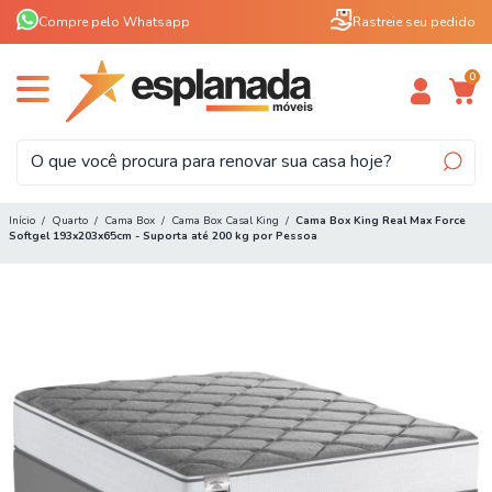
Compre pelo Whatsapp
Rastreie seu pedido
0
Início
/
Quarto
/
Cama Box
/
Cama Box Casal King
/
Cama Box King Real Max Force
Softgel 193x203x65cm - Suporta até 200 kg por Pessoa