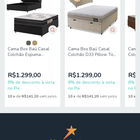
elevadores e corredores. Evite imprevistos: confira todos
os detalhes antes de concluir sua compra.
Cama Box Baú Casal
Cama 
Cama Box Baú Casal
Colchão D33 Pillow Top
Colch
Colchão Espuma
Millenium
Marq
138x188x66m
138x188x60cm Bege -
Marro
Orthoface Polar
Suporta até 120kg por
Supor
R$1.299,00
R$1
R$1.299,00
Pessoa
Pes
8% de desconto à vista
8% de
8% de desconto à vista
no Pix
no Pix
no Pix
10
x
de
R$141,20
sem juros
10
x
d
10
x
de
R$141,20
sem juros