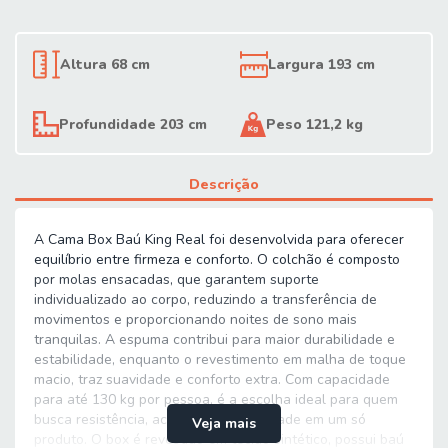
Altura 68 cm
Largura 193 cm
Profundidade 203 cm
Peso 121,2 kg
Descrição
A Cama Box Baú King Real foi desenvolvida para oferecer
equilíbrio entre firmeza e conforto. O colchão é composto
por molas ensacadas, que garantem suporte
individualizado ao corpo, reduzindo a transferência de
movimentos e proporcionando noites de sono mais
tranquilas. A espuma contribui para maior durabilidade e
estabilidade, enquanto o revestimento em malha de toque
macio, traz suavidade e conforto extra. Com capacidade
para até 130 kg por pessoa, é a escolha ideal para quem
busca resistência, aconchego e qualidade em um só
Veja mais
produto. O box é revestido em tecido sintético, possui baú