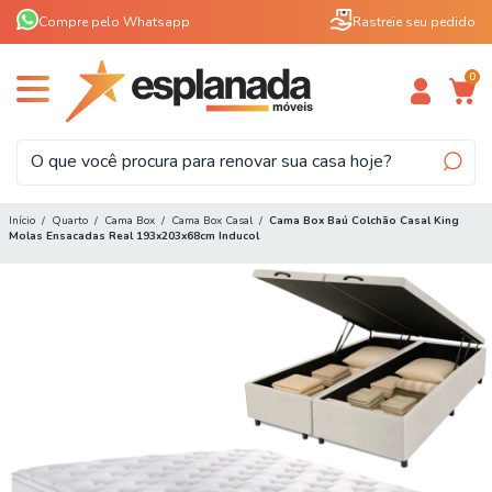
Compre pelo Whatsapp
Rastreie seu pedido
0
Início
/
Quarto
/
Cama Box
/
Cama Box Casal
/
Cama Box Baú Colchão Casal King
Molas Ensacadas Real 193x203x68cm Inducol