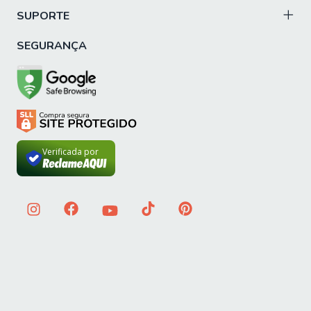
CORREDIÇAS: Telescópicas, abertura suave
SUPORTE
PRATELEIRAS: 8
SEGURANÇA
CABIDEIROS: 3
MATERIAL DO CABIDEIRO: Alumínio c/Suporte Metálico
PÉS: 8
MATERIAL DOS PÉS: ABS
DIFERENCIAIS: 100% MDF de Alta Qualidade e Corrediças
Verificada por
Telescópicas
ITENS INCLUSOS: 1 guarda roupas, 1 manual de
montagem, 1 kit parafusos.
SISTEMA DE MONTAGEM: Parafuso, cavilha, peças
plásticas, minifix e pregos
INSTRUÇÕES E CUIDADOS: Para maior durabilidade,
recomendável que a limpeza dos móveis seja feita com
pano limpo e seco. Não usar produtos químicos ou
abrasivos.