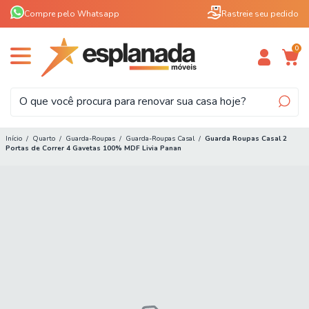
Compre pelo Whatsapp
Rastreie seu pedido
0
Início
/
Quarto
/
Guarda-Roupas
/
Guarda-Roupas Casal
/
Guarda Roupas Casal 2
Portas de Correr 4 Gavetas 100% MDF Livia Panan