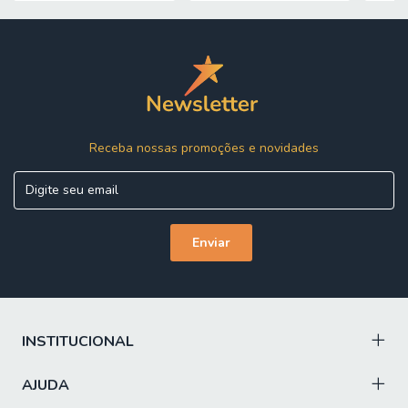
PESO SUPORTADO: 130 kg distribuídos
PESO: 192,95 kg
Características
MODELO: Guarda Roupas Casal 2 Portas de Correr 4
Gavetas 100% MDF Livia
MARCA: Panan
Receba nossas promoções e novidades
MATERIAL DA ESTRUTURA: MDF
ESPESSURA DO MATERIAL DA ESTRUTURA: 12 e 15 mm
PINTURA: Pintura UV
ACABAMENTO: Brilho
PORTAS: 2
TIPO DE PORTA: Correr
INSTITUCIONAL
PUXADORES: Cava
AJUDA
GAVETAS: 4