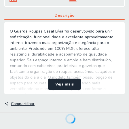
Descrição
O Guarda Roupas Casal Lívia foi desenvolvido para unir
sofisticação, funcionalidade e excelente aproveitamento
interno, trazendo mais organização e elegância para o
ambiente. Produzido em 100% MDF, oferece alta
resistência, durabilidade e acabamento de qualidade
superior. Seu espaço interno é amplo e bem distribuído,
contando com cabideiros, prateleiras e gavetas que
facilitam a organização de roupas, acessórios, calçados e
objetos do dia a dia. O modelo também possui opção de
espaço para roupas longas, proporcionando mais
Veja mais
versatilidade na montagem e adaptação conforme a
necessidade. Entre os diferenciais do Guarda Roupas Lívia,
destacam-se as portas laterais com puxador tipo cava e
Compartilhar
detalhe em perfil de alumínio dourado fosco, que agregam
modernidade e sofisticação ao móvel. As gavetas contam
com corrediças telescópicas, garantindo abertura suave,
maior praticidade e melhor aproveitamento interno. Ideal