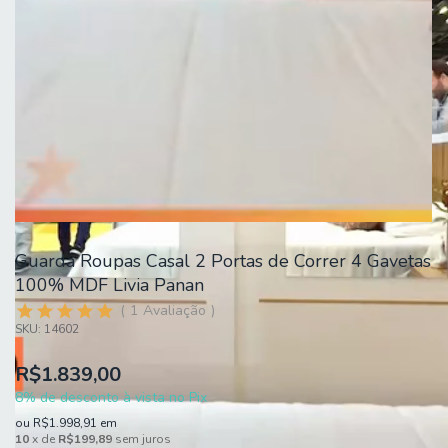
Guarda Roupas Casal 2 Portas de Correr 4 Gavetas
100% MDF Livia Panan
1
Avaliação
SKU:
14602
R$1.839,00
8% de desconto à vista no Pix
ou
R$1.998,91
em
10
x de
R$199,89
sem juros