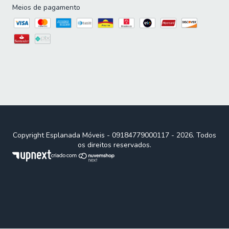
Meios de pagamento
GARANTIA: 3 meses pelo fabricante.
Importante sobre a entrega: A entrega é realizada até a
portaria ou porta de entrada do endereço indicado, desde
que o acesso seja permitido. Para locais com portaria, a
entrega será feita no piso térreo. Não realizamos
montagem, desmontagem, transporte por escadas ou
içamento. É responsabilidade do cliente verificar se as
dimensões do produto são compatíveis com portas,
elevadores e corredores. Evite imprevistos: confira todos
os detalhes antes de concluir sua compra.
Copyright Esplanada Móveis - 09184779000117 - 2026. Todos
os direitos reservados.