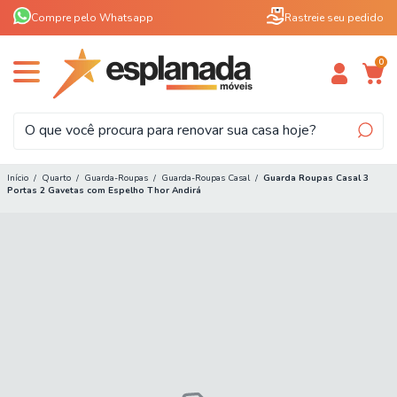
Compre pelo Whatsapp
Rastreie seu pedido
0
Início
/
Quarto
/
Guarda-Roupas
/
Guarda-Roupas Casal
/
Guarda Roupas Casal 3
Portas 2 Gavetas com Espelho Thor Andirá