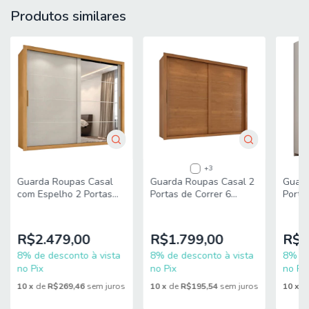
A = 214 cm
Produtos similares
L = 204 cm
P = 49 cm
MEDIDAS DO ESPELHO(cada):
A= 53 cm
L= 51 cm
MEDIDA DOS PÉS:
A= 5 cm
+3
Guarda Roupas Casal
Guarda Roupas Casal 2
Guard
L= 10 cm
com Espelho 2 Portas
Portas de Correr 6
Porta
de Correr 6 Gavetas
Gavetas Imperador
Branc
P: 4 cm
Imperador Madeirado /
Zanzini
Areia Zanzini
R$2.479,00
R$1.799,00
R$6
PRATELEIRAS SUPORTAM ATÉ: 8 kg
8% de desconto à vista
8% de desconto à vista
8% de
CABIDEIROS SUPORTAM ATÉ: 5 kg
no Pix
no Pix
no Pix
10
x
de
R$269,46
sem juros
10
x
de
R$195,54
sem juros
10
x
d
GAVETAS SUPORTAM ATÉ: 3 kg