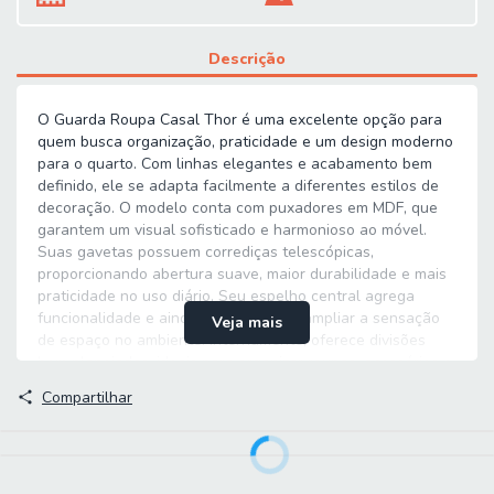
Descrição
O Guarda Roupa Casal Thor é uma excelente opção para
quem busca organização, praticidade e um design moderno
para o quarto. Com linhas elegantes e acabamento bem
definido, ele se adapta facilmente a diferentes estilos de
decoração. O modelo conta com puxadores em MDF, que
garantem um visual sofisticado e harmonioso ao móvel.
Suas gavetas possuem corrediças telescópicas,
proporcionando abertura suave, maior durabilidade e mais
praticidade no uso diário. Seu espelho central agrega
funcionalidade e ainda contribui para ampliar a sensação
Veja mais
de espaço no ambiente. Internamente, oferece divisões
bem planejadas, ideais para organizar roupas, acessórios e
objetos pessoais com facilidade. O Guarda Roupa Casal
Compartilhar
Thor combina qualidade, funcionalidade e elegância, sendo
perfeito para deixar o quarto mais organizado e sofisticado.
MEDIDAS: