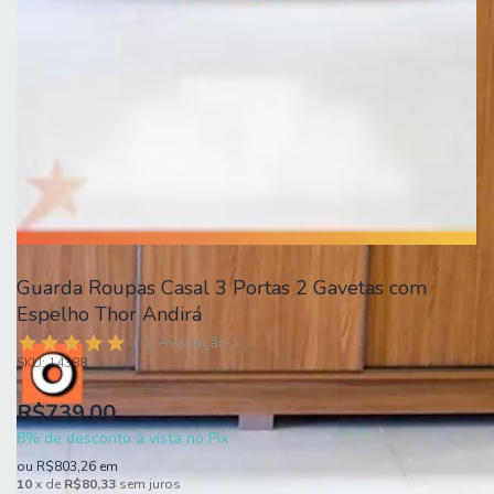
Guarda Roupas Casal 3 Portas 2 Gavetas com
Espelho Thor Andirá
1
Avaliação
SKU:
14388
R$739,00
8% de desconto à vista no Pix
ou
R$803,26
em
10
x de
R$80,33
sem juros