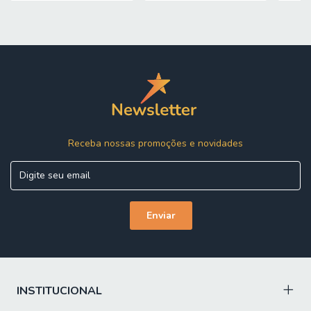
PESO SUPORTADO: 93 kg
PESO BRUTO: 112 kg
Características
MODELO: Guarda Roupas Casal 3 Portas 2 Gavetas com
Espelho Thor Andirá
MARCA: Santos Andirá
MATERIAL DA ESTRUTURA: MDP
Receba nossas promoções e novidades
ESPESSURA DO MATERIAL DA ESTRUTURA: 12mm
PINTURA: Verniz
ACABAMENTO: Fosco
PORTAS: 3
ESPELHO: Sim, 3 unidades
TIPO DE PORTA: Correr
INSTITUCIONAL
PUXADORES: 3