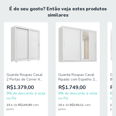
A = 201 cm
É do seu gosto? Então veja estes produtos
L = 189,3 cm
similares
P = 52 cm
MEDIDAS PÉS:
A = 5 cm
L = 10 cm
P = 4 cm
PRATELEIRAS SUPORTAM ATÉ: 7 kg, superior central 22
kg
Guarda Roupas Casal
Guarda Roupas Casal
Gua
GAVETAS SUPORTAM ATÉ: 3 kg
2 Portas de Correr 4
Ripado com Espelho 2
8 P
Gavetas Titanium
Portas de Correr 4
Dip
R$1.379,00
R$1.749,00
R$
CABIDEIRO SUPORTA ATÉ: 5 kg
Zanzini
Gavetas Vitta Zanzini
8% de desconto à vista
8% de desconto à vista
8% 
PESO SUPORTADO: 99 kg
no Pix
no Pix
no 
PESO BRUTO: 118,5 kg
10
x
de
R$149,89
sem
10
x
de
R$190,11
sem
10
juros
juros
jur
Características