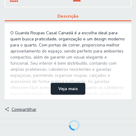
Descrição
O Guarda Roupas Casal Canadá é a escolha ideal para
quem busca praticidade, organização e um design moderno
para o quarto. Com portas de correr, proporciona melhor
aproveitamento do espaço, sendo perfeito para ambientes
compactos, além de garantir um visual elegante e
funcional. Seu interior é bem distribuído, contando com
amplas prateleiras, cabideiros resistentes e gavetas
espaçosas, permitindo organizar roupas, calçados e
acessórios de forma prática e eficiente. As gavetas
oferecem fácil acesso no dia a dia, enquanto os cabideiros
Veja mais
acomodam peças com mais cuidado, evitando amassados.
Produzido com materiais de qualidade, o Guarda Roupas
Canadá garante resistência, durabilidade e excelente
Compartilhar
acabamento, sendo uma opção completa para manter o
ambiente sempre organizado, confortável e sofisticado.
MEDIDAS: