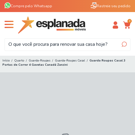
Compre pelo Whatsapp
Rastreie seu pedido
0
Início
/
Quarto
/
Guarda-Roupas
/
Guarda-Roupas Casal
/
Guarda Roupas Casal 3
Portas de Correr 4 Gavetas Canadá Zanzini