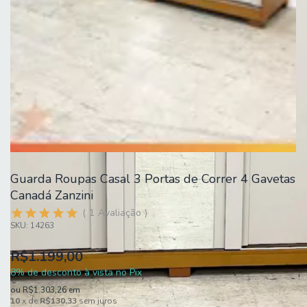
Guarda Roupas Casal 3 Portas de Correr 4 Gavetas
Canadá Zanzini
1
Avaliação
SKU:
14263
R$1.199,00
8% de desconto à vista no Pix
ou
R$1.303,26
em
10
x de
R$130,33
sem juros