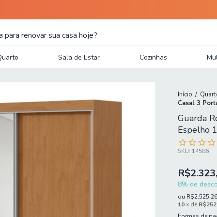
Quarto
Sala de Estar
Cozinhas
Mul
Início
/
Quart
Casal 3 Por
Guarda Ro
Espelho 
SKU:
14586
R$2.323
8% de descon
ou
R$2.525,2
10
x de
R$252
Formas de p