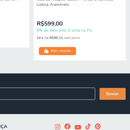
Lisboa Aramóveis
R$599,00
8% de desconto à vista no Pix
10
x
de
R$65,11
sem juros
Mais vendido
l,copção de montagem com ou sem pés, 100% MDF
NÇA