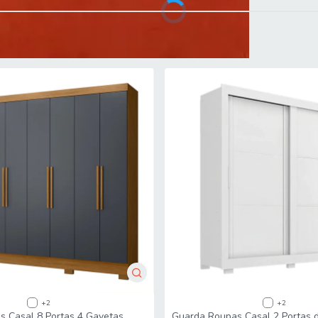
om Espelho 100% MDF Fenix
+2
+2
 Casal 8 Portas 4 Gavetas
Guarda Roupas Casal 2 Portas d