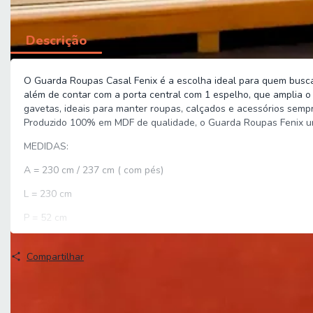
Descrição
O Guarda Roupas Casal Fenix é a escolha ideal para quem busca
além de contar com a porta central com 1 espelho, que amplia o 
gavetas, ideais para manter roupas, calçados e acessórios semp
Produzido 100% em MDF de qualidade, o Guarda Roupas Fenix une
MEDIDAS:
A = 230 cm / 237 cm ( com pés)
L = 230 cm
P = 52 cm
MEDIDAS ESPELHO:
Compartilhar
A = 211 cm
L = 76 cm
ALTURA DOS PÉS: 7 cm