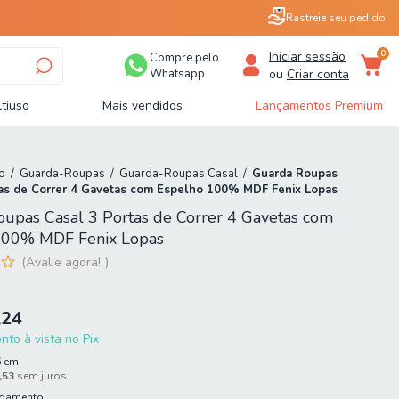
Rastreie seu pedido
0
Iniciar sessão
Compre pelo
Whatsapp
ou
Criar conta
tiuso
Mais vendidos
Lançamentos Premium
o
/
Guarda-Roupas
/
Guarda-Roupas Casal
/
Guarda Roupas
tas de Correr 4 Gavetas com Espelho 100% MDF Fenix Lopas
upas Casal 3 Portas de Correr 4 Gavetas com
100% MDF Fenix Lopas
Avalie agora!
,24
to à vista no Pix
6
em
,53
sem juros
agamento