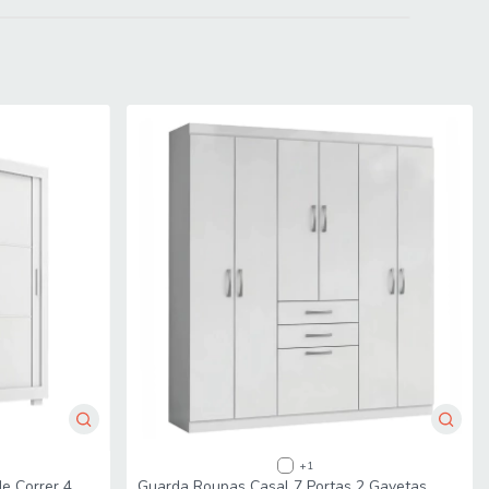
+1
e Correr 4
Guarda Roupas Casal 7 Portas 2 Gavetas