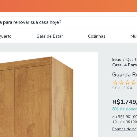
Quarto
Sala de Estar
Cozinhas
Mul
Início
/
Quart
Casal 4 Por
Guarda R
SKU:
13974
R$1.749
8% de descon
ou
R$1.901,0
10
x de
R$190
Formas de p