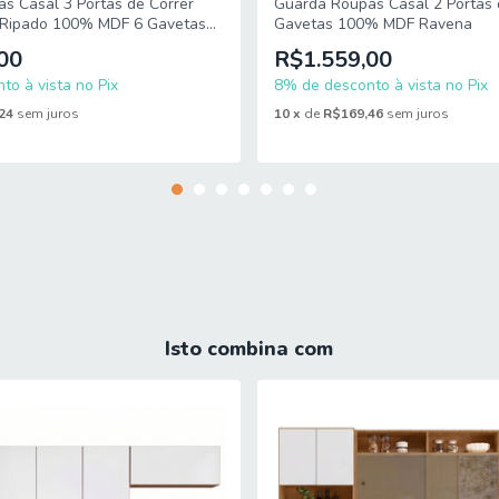
s Casal 3 Portas de Correr
Guarda Roupas Casal 2 Portas 
 Ripado 100% MDF 6 Gavetas
Gavetas 100% MDF Ravena
00
R$1.559,00
to à vista no Pix
8% de desconto à vista no Pix
24
sem juros
10
x
de
R$169,46
sem juros
orrediças telescópicas de abertura suave.
 Parafusos.
nela limpa e seca. Não utilize produtos químicos que possam danific
Isto combina com
 ou porta de entrada do endereço indicado, desde que o acesso seja per
scadas ou içamento. É responsabilidade do cliente verificar se as d
e concluir sua compra.