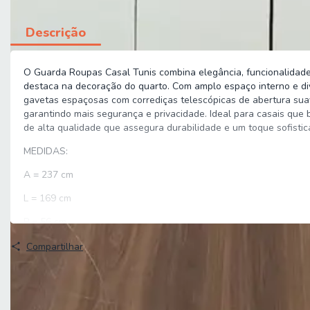
Descrição
O Guarda Roupas Casal Tunis combina elegância, funcionalidade
destaca na decoração do quarto. Com amplo espaço interno e divi
gavetas espaçosas com corrediças telescópicas de abertura suav
garantindo mais segurança e privacidade. Ideal para casais que 
de alta qualidade que assegura durabilidade e um toque sofisti
MEDIDAS:
A = 237 cm
L = 169 cm
P = 56 cm
PRATELEIRAS SUPORTAM ATÉ: 4 kg / 6 kg
Compartilhar
GAVETAS SUPORTAM ATÉ: 4 kg
CABIDEIROS SUPORTAM ATÉ: 12 kg