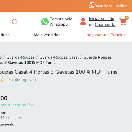
Rastreie seu pedido
0
Iniciar sessão
Compre pelo
Whatsapp
ou
Criar conta
tiuso
Mais vendidos
Lançamentos Premium
o
/
Guarda-Roupas
/
Guarda-Roupas Casal
/
Guarda Roupas
tas 3 Gavetas 100% MDF Tunis
oupas Casal 4 Portas 3 Gavetas 100% MDF Tunis
Avalie agora!
,00
to à vista no Pix
9
em
,11
sem juros
agamento