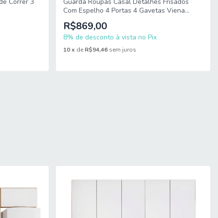
de Correr 3
Guarda Roupas Casal Detalhes Frisados
Com Espelho 4 Portas 4 Gavetas Viena
Moval
R$869,00
8% de desconto à vista no Pix
10
x
de
R$94,46
sem juros
ar o produto.
mitido. Para locais com portaria, a entrega será feita no piso
imensões do produto são compatíveis com portas, elevadores e