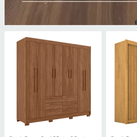
PESO: 171,2 kg
GUARDA ROUPAS SUPORTA ATÉ: 80 kg
MODELO: Guarda Roupas Casal 4 Portas 3 Gavetas Tunis
MARCA: Europa
TIPO DE PINTURA: UV
MATERIAL DA ESTRUTURA: MDF
ESPESSURA DO MATERIAL DA ESTRUTURA: 15 mm
TIPO DE PORTA: Bater
QUANTIDADE DE PORTAS: 4
DOBRADIÇAS: Alumínio
QUANTIDADE DE GAVETAS: 3, primeira gaveta com chave
CORREDIÇAS: Telescópicas, abertura suave
QUANTIDADE DE PRATELEIRAS: 9