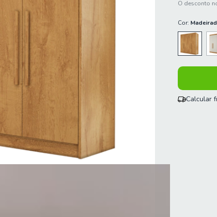
O desconto no
Cor:
Madeira
Calcular 
Entregas para