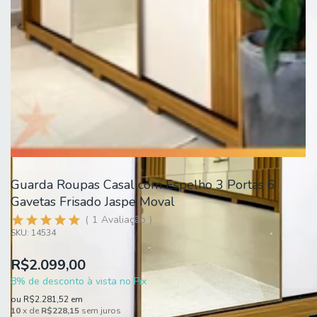
Guarda Roupas Casal com Espelho 3 Portas 6
Gavetas Frisado Jaspe Moval
1
Avaliação
SKU:
14534
R$2.099,00
8% de desconto à vista no Pix
ou
R$2.281,52
em
10
x de
R$228,15
sem juros