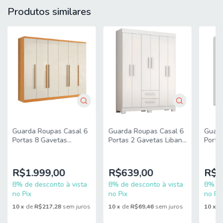
MEDIDAS:
Produtos similares
A = 230 cm
L = 260 cm
P = 52 cm
MEDIDAS ESPELHO:
A = 84 cm
L = 69 cm
MEDIDAS PÉS:
Guarda Roupas Casal 6
Guarda Roupas Casal 6
Guard
A = 5 cm
Portas 8 Gavetas
Portas 2 Gavetas Libano
Porta
Canadá Madeirado / Off
Branco Flex Notável
Gavet
L = 10 cm
White Aramóveis
Zanzin
R$1.999,00
R$639,00
R$1
P = 4 cm
8% de desconto à vista
8% de desconto à vista
8% de
PRATELEIRAS SUPORTAM ATÉ: 6 kg
no Pix
no Pix
no Pix
10
x
de
R$217,28
sem juros
10
x
de
R$69,46
sem juros
10
x
d
CABIDEIROS SUPORTAM ATÉ: 6 kg