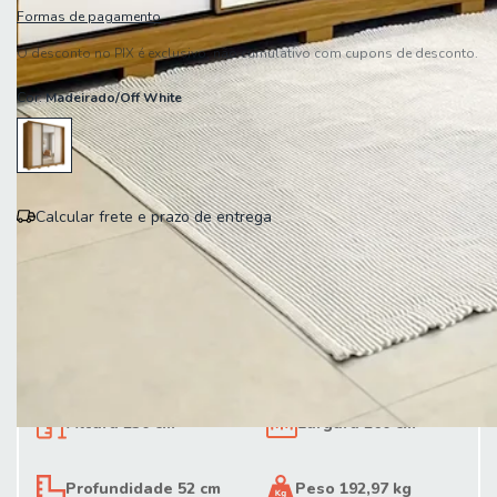
Formas de pagamento
O desconto no PIX é exclusivo, não cumulativo com cupons de desconto.
Cor:
Madeirado/Off White
Calcular frete e prazo de entrega
Entregas para o CEP:
Calcular
Altura 230 cm
Largura 260 cm
Profundidade 52 cm
Peso 192,97 kg