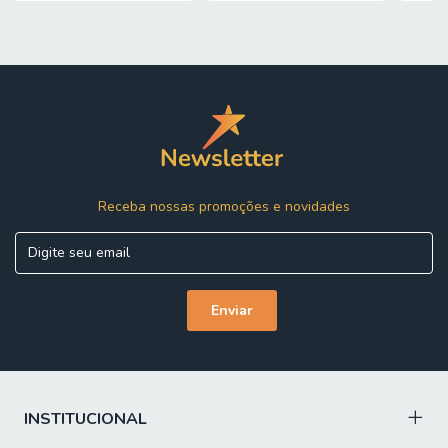
GAVETAS SUPORTAM ATÉ: 6 kg
PESO SUPORTADO: 120 kg
PESO BRUTO: 192,97 kg
Características
MODELO: Guarda Roupas Casal com Espelho 6 Portas 4
Gavetas Frisado Jaspe Moval
MARCA: Moval
Receba nossas promoções e novidades
MATERIAL DA ESTRUTURA: MDP
ESPESSURA DO MATERIAL DA ESTRUTURA: 12 mm
PINTURA: UV, alta qualidade
ACABAMENTO: Fosco e semi brilho
PORTAS: 3
TIPO DE PORTA: Correr
INSTITUCIONAL
GAVETAS: 6