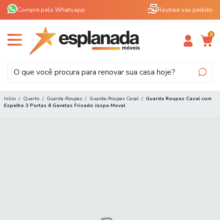
Compre pelo Whatsapp
Rastreie seu pedido
0
Início
/
Quarto
/
Guarda-Roupas
/
Guarda-Roupas Casal
/
Guarda Roupas Casal com
Espelho 3 Portas 6 Gavetas Frisado Jaspe Moval