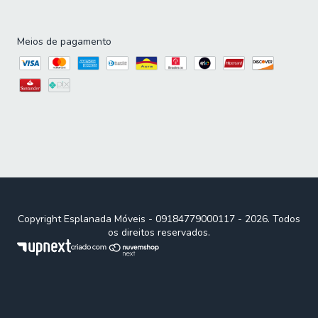
pano limpo e seco. Não usar produtos químicos ou
abrasivos.
Meios de pagamento
GARANTIA: 3 meses pelo fabricante.
Importante sobre a entrega: A entrega é realizada até a
portaria ou porta de entrada do endereço indicado, desde
que o acesso seja permitido. Para locais com portaria, a
entrega será feita no piso térreo. Não realizamos
montagem, desmontagem, transporte por escadas ou
içamento. É responsabilidade do cliente verificar se as
dimensões do produto são compatíveis com portas,
elevadores e corredores.
Copyright Esplanada Móveis - 09184779000117 - 2026. Todos
os direitos reservados.