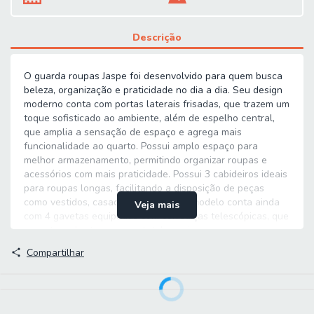
Descrição
O guarda roupas Jaspe foi desenvolvido para quem busca
beleza, organização e praticidade no dia a dia. Seu design
moderno conta com portas laterais frisadas, que trazem um
toque sofisticado ao ambiente, além de espelho central,
que amplia a sensação de espaço e agrega mais
funcionalidade ao quarto. Possui amplo espaço para
melhor armazenamento, permitindo organizar roupas e
acessórios com mais praticidade. Possui 3 cabideiros ideais
para roupas longas, facilitando a disposição de peças
como vestidos, casacos e camisas. O modelo conta ainda
Veja mais
com 4 gavetas equipadas com corrediças telescópicas, que
garantem abertura suave, total e mais segura,
proporcionando mais conforto no uso diário. O guarda
Compartilhar
roupas é a escolha perfeita para quem deseja organização,
funcionalidade e um visual elegante no quarto.