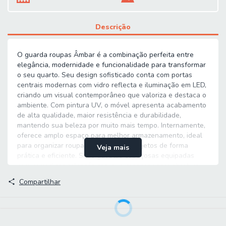
Descrição
O guarda roupas Âmbar é a combinação perfeita entre
elegância, modernidade e funcionalidade para transformar
o seu quarto. Seu design sofisticado conta com portas
centrais modernas com vidro reflecta e iluminação em LED,
criando um visual contemporâneo que valoriza e destaca o
ambiente. Com pintura UV, o móvel apresenta acabamento
de alta qualidade, maior resistência e durabilidade,
mantendo sua beleza por muito mais tempo. Internamente,
oferece amplo espaço para melhor armazenamento, ideal
para organizar roupas, acessórios e objetos de forma
Veja mais
prática e eficiente. Suas gavetas espaçosas equipadas
com corrediças telescópicas, que proporcionam abertura
suave, garantindo maior praticidade no uso diário e melhor
Compartilhar
aproveitamento do espaço interno. O guarda roupas
Âmbar é a escolha ideal para quem busca sofisticação,
funcionalidade e organização em um único móvel.