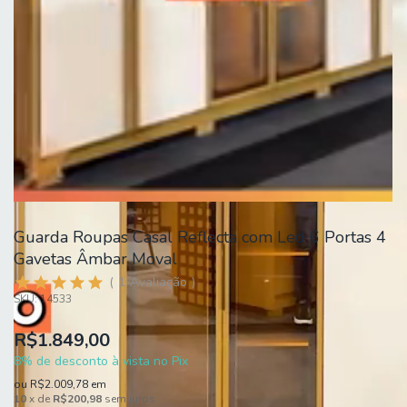
Guarda Roupas Casal Reflecta com Led 6 Portas 4
Gavetas Âmbar Moval
1
Avaliação
SKU:
14533
R$1.849,00
8% de desconto à vista no Pix
ou
R$2.009,78
em
10
x de
R$200,98
sem juros