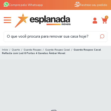
Compre pelo Whatsapp
Rastreie seu pedido
0
Início
/
Quarto
/
Guarda-Roupas
/
Guarda-Roupas Casal
/
Guarda Roupas Casal
Reflecta com Led 6 Portas 4 Gavetas Âmbar Moval