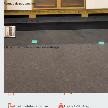
Formas de pagamento
O desconto no PIX é exclusivo, não cumulativo com cupons de desconto.
Cor:
Madeirado/Off White
Calcular frete e prazo de entrega
Entregas para o CEP:
Calcular
Altura 230 cm
Largura 240 cm
Profundidade 53 cm
Peso 179,34 kg