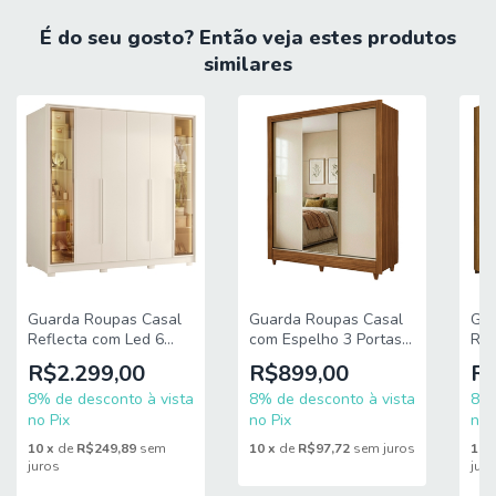
MEDIDAS:
É do seu gosto? Então veja estes produtos
similares
A = 230 cm
L = 240 cm
P = 53 cm
MEDIDAS PÉS:
A = 5 cm
L = 10 cm
P = 4 cm
Guarda Roupas Casal
Guarda Roupas Casal
Gua
PRATELEIRAS SUPORTAM ATÉ: 6 kg
Reflecta com Led 6
com Espelho 3 Portas
Rip
Portas 4 Gavetas
de Correr 2 Gavetas
Por
R$2.299,00
R$899,00
R$
CABIDEIROS SUPORTAM ATÉ: 6 kg
Monterrey Albatroz
Nice Andirá
2,6
8% de desconto à vista
8% de desconto à vista
Off
8% 
GAVETAS SUPORTAM ATÉ: 6 kg
no Pix
no Pix
no 
PESO SUPORTADO: 126 kg
10
x
de
R$249,89
sem
10
x
de
R$97,72
sem juros
10
juros
jur
PESO BRUTO: 179,34 kg