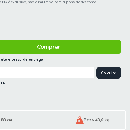
 PIX é exclusivo, não cumulativo com cupons de desconto.
frete e prazo de entrega
 o CEP:
Calcular
CEP
188 cm
Peso 43,0 kg