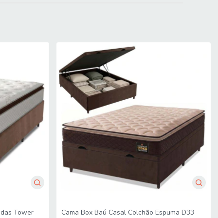
 Produto utilizável apenas de um lado.
e a portaria do condomínio permitir, as entregas são efetuadas
produto e certifique-se de que estão adequadas aos elevadores,
cada ou içamento pelo lado de fora do prédio. Não está incluso
o como escadarias. Caso o cliente necessite de entrega dentro
nalizar a compra, evitando assim futuros desagrados ou
adas Tower
Cama Box Baú Casal Colchão Espuma D33