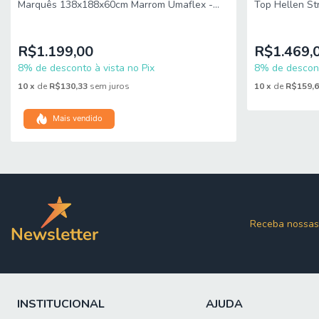
Marquês 138x188x60cm Marrom Umaflex -
Top Hellen S
Suporta até 90kg por Pes
Suporta até 
R$1.199,00
R$1.469,
8% de desconto à vista no Pix
8% de descont
10
x
de
R$130,33
sem juros
10
x
de
R$159,
Mais vendido
Receba nossas
INSTITUCIONAL
AJUDA