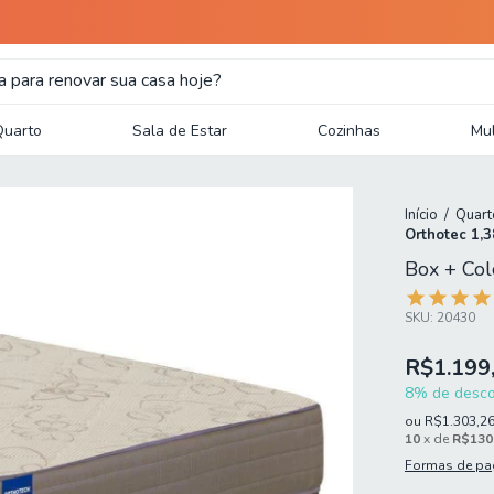
Quarto
Sala de Estar
Cozinhas
Mul
Início
/
Quart
Orthotec 1,
Box + Co
SKU:
20430
R$1.199
8% de descon
ou
R$1.303,2
10
x de
R$130
Formas de p