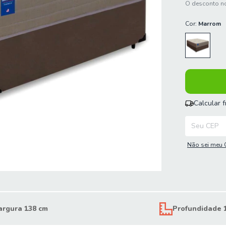
O desconto no
Cor:
Marrom
Calcular 
Entregas para
Não sei meu 
argura 138 cm
Profundidade 