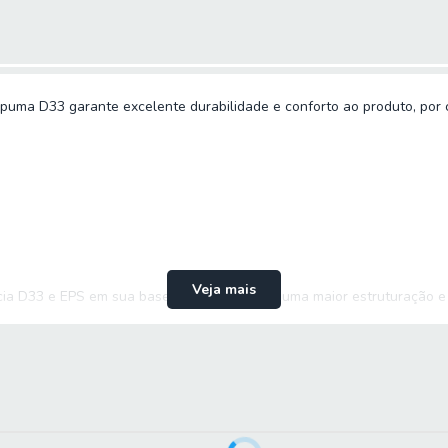
puma D33 garante excelente durabilidade e conforto ao produto, por 
Veja mais
a D33 e EPS em sua base que proporciona uma maior estruturação e 