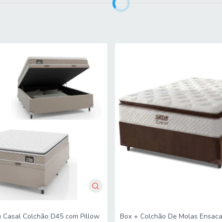
 e poder ser utilizado em camas tradicionais ou cama box.
ar, não dobrar, fazer giro quinzenalmente no sentido pés/cabeceira.
adquiridos até a porta de entrada ou portaria do endereço indicado, s
da mercadoria até seu apartamento ou casa. Confira as dimensões do 
m, desmontagem do produto e/ou portas e janelas, transporte pela es
nto, com ou sem elevador, ou deslocamento em locais de difícil acess
lise e cotação do valor do serviço. Certifique-se de tudo antes de fi
 Casal Colchão D45 com Pillow
Box + Colchão De Molas Ensac