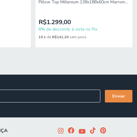
Pillow Top Millenium 138x188x60cm Marrom
Hellen
R$1.299,00
8% de desconto à vista no Pix
10
x
de
R$141,20
sem juros
NÇA