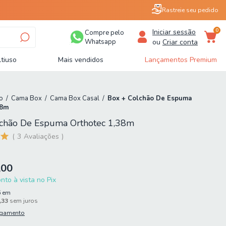
Rastreie seu pedido
0
Iniciar sessão
Compre pelo
Whatsapp
ou
Criar conta
tiuso
Mais vendidos
Lançamentos Premium
o
/
Cama Box
/
Cama Box Casal
/
Box + Colchão De Espuma
38m
lchão De Espuma Orthotec 1,38m
3
Avaliações
,00
to à vista no Pix
6
em
,33
sem juros
agamento