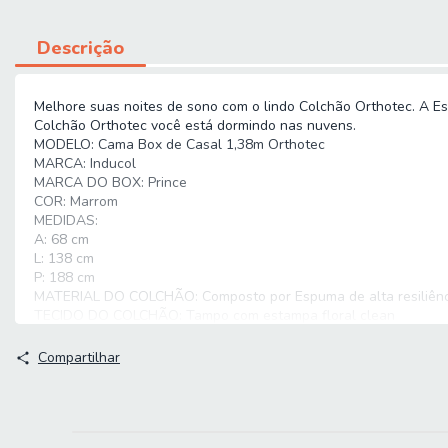
Descrição
Melhore suas noites de sono com o lindo Colchão Orthotec. A Es
Colchão Orthotec você está dormindo nas nuvens.
MODELO: Cama Box de Casal 1,38m Orthotec
MARCA: Inducol
MARCA DO BOX: Prince
COR: Marrom
MEDIDAS:
A: 68 cm
L: 138 cm
P: 188 cm
MATERIAL DO COLCHÃO: Composto por Espuma de alta resiliênci
TECIDO DO COLCHÃO: Tampo com estampa floral clean
REVESTIMENTO SUPERIOR: Malha de Poliéster
REVESTIMENTO LATERAL: Poliéster
Compartilhar
REVESTIMENTO INFERIOR: Poliéster
ESPUMA: D33
TECIDO DO BOX: Suede
MATERIAL DO BOX: 85% Eucalipto e 15% Pinus