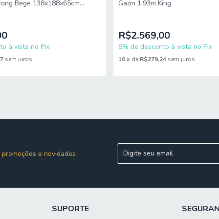
trong Bege 138x188x65cm
Gazin 1,93m King
150kg
00
R$2.569,00
o à vista no Pix
8% de desconto à vista no Pix
67
sem juros
10
x
de
R$279,24
sem juros
 promoções e novidades
SUPORTE
SEGURA