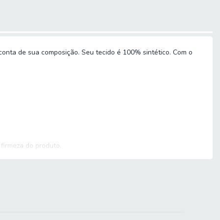
conta de sua composição. Seu tecido é 100% sintético. Com o
firmeza do produto.