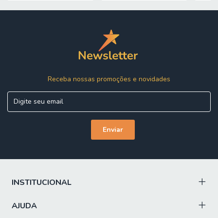
ESPUMA: Camada de espuma (D26) e ( D20) dentro dos
padrões ABNT, de alta qualidade, que proporciona
conforto na medida certa
COLCHÃO CONTÉM: ANTI MOFO: prolonga a vida útil do
colchão, preservando a integridade e a qualidade do tecido
/ ANTI ALÉRGICO: proporciona noites de sono mais
tranquilas, saudáveis e livres de irritações / ANTI ÁCARO:
mantém o ambiente de descanso mais puro, higiênico e
Receba nossas promoções e novidades
agradável
OBSERVAÇÃO: O colchão conta com uma base em EPS,
um material resistente, leve e de alta durabilidade, que
garante maior firmeza e prolonga a vida útil do colchão
TECIDO DO BOX: Suede
ESTRUTURA: Madeira de reflorestamento
PÉS: 6 unidades em plásticos de alta resistência
INSTITUCIONAL
ITENS INCLUSOS: 1 Colchão de 1,38m e 1 box baú de 1,38
m
AJUDA
INSTRUÇÕES E CUIDADOS: Utilizar em local seco e