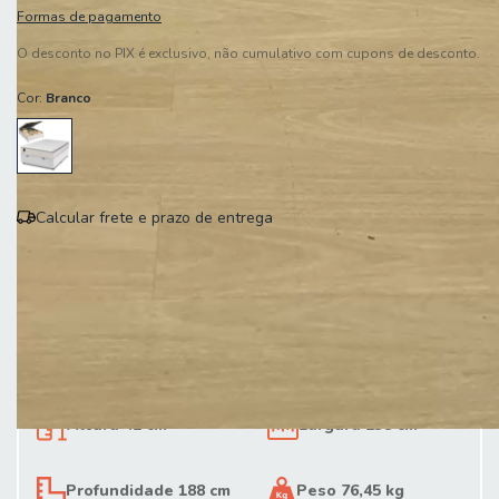
Formas de pagamento
O desconto no PIX é exclusivo, não cumulativo com cupons de desconto.
Cor:
Branco
Calcular frete e prazo de entrega
Entregas para o CEP:
Calcular
Altura 41 cm
Largura 138 cm
Profundidade 188 cm
Peso 76,45 kg