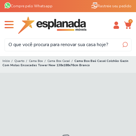
Compre pelo Whatsapp
Rastreie seu pedido
0
Início
/
Quarto
/
Cama Box
/
Cama Box Casal
/
Cama Box Baú Casal Colchão Gazin
Com Molas Ensacadas Tower New 138x188x76cm Branco