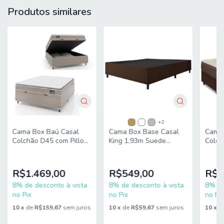
Produtos similares
L = 138 cm
P = 188 cm
PESO SUPORTADO: 120 kg por pessoa
PESO: 76,45 kg
MODELO: Cama Box Baú Casal Colchão Gazin Com Molas
Ensacadas Tower New 138x188x76cm
MARCA DO COLCHÃO: Gazin
MARCA DO BOX: PRINCE
+2
Cama Box Baú Casal
Cama Box Base Casal
Cama 
REVESTIMENTO SUPERIOR E LATERAL:
Tecido de malha
Colchão D45 com Pillow
King 1,93m Suede
Colch
Top Hellen Strong Bege
Marsala
Semi 
branco e malha bouclé 100% Poliéster, possui aspecto
138x188x65cm Suporta
Firme
felpudo e proporciona suavidade.
até 150kg
138x
R$1.469,00
R$549,00
R$1
REVESTIMENTO INTERNO:
Estrutura de molas ensacadas
8% de desconto à vista
8% de desconto à vista
8% de
individualmente, que suportam até 120kg por pessoa,
no Pix
no Pix
no Pix
garantindo conforto
com Pillow Top e trazendo ainda mais
estabilidade ao dormir
10
x
de
R$159,67
sem juros
10
x
de
R$59,67
sem juros
10
x
d