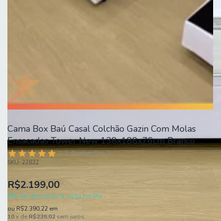
Cama Box Baú Casal Colchão Gazin Com Molas
Ensacadas Tower New 138x188x76cm Branco
2
Avaliações
SKU:
22832
R$2.199,00
8% de desconto à vista no Pix
ou
R$2.390,22
em
10
x de
R$239,02
sem juros