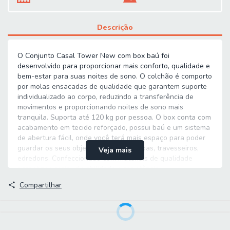
Descrição
O Conjunto Casal Tower New com box baú foi
desenvolvido para proporcionar mais conforto, qualidade e
bem-estar para suas noites de sono.
O colchão é comporto
por molas ensacadas de qualidade que garantem suporte
individualizado ao corpo, reduzindo a transferência de
movimentos e proporcionando noites de sono mais
tranquila. Suporta até 120 kg por pessoa. O box conta com
acabamento em tecido reforçado, possui baú e um sistema
de abertura fácil, onde você terá mais espaço para poder
guardar os seus objetos pessoais, roupas, travesseiros,
Veja mais
edredons. Confeccionado com materiais de qualidade
garantindo maior durabilidade e resistência.
Compartilhar
MEDIDAS:
A = 76 cm / 70 cm (Sem Pés)