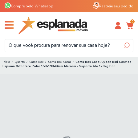
Compre pelo Whatsapp
Rastreie seu pedido
0
Início
/
Quarto
/
Cama Box
/
Cama Box Casal
/
Cama Box Casal Queen Baú Colchão
Espuma Orthoface Polar 158x198x66cm Marrom - Suporta Até 120kg Por