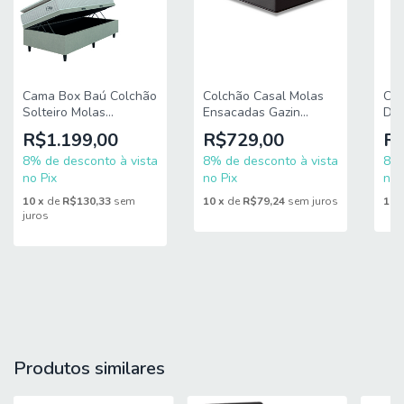
acesso como escadarias. Caso o cliente necessite de
entrega dentro das dificuldades mencionadas, deverá
entrar em contato para análise e cotação do valor do
serviço. Certifique-se de tudo antes de finalizar a compra,
evitando assim futuros desagrados ou imprevistos com a
Cama Box Baú Colchão
Colchão Casal Molas
Col
entrega.
Solteiro Molas
Ensacadas Gazin
D33
Ensacadas City Pillow
Maximus
13
R$1.199,00
R$729,00
R$
Top 88x188x64cm
138x188x24cm
Cin
Hellen
8% de desconto à vista
8% de desconto à vista
Sup
8% 
Pes
no Pix
no Pix
no 
10
x
de
R$130,33
sem
10
x
de
R$79,24
sem juros
10
juros
Produtos similares