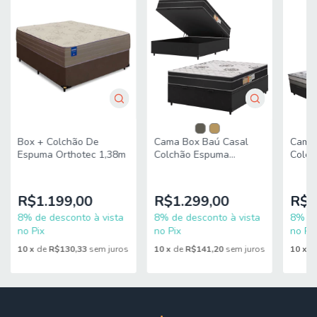
Box + Colchão De
Cama 
Cama Box Baú Casal
Espuma Orthotec 1,38m
Colch
Colchão Espuma
Fort 
138x188x66m
Gazin
Orthoface Polar
150kg
R$1.199,00
R$1
R$1.299,00
8% de desconto à vista
8% de
8% de desconto à vista
no Pix
no Pix
no Pix
10
x
de
R$130,33
sem juros
10
x
d
10
x
de
R$141,20
sem juros