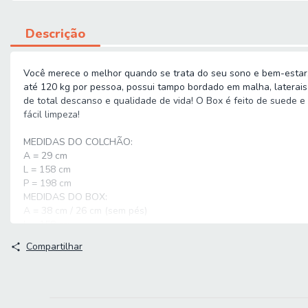
Descrição
Você merece o melhor quando se trata do seu sono e bem-estar,
até 120 kg por pessoa, possui tampo bordado em malha, laterai
de total descanso e qualidade de vida! O Box é feito de suede 
fácil limpeza!
MEDIDAS DO COLCHÃO:
A = 29 cm
L = 158 cm
P = 198 cm
MEDIDAS DO BOX:
A = 38 cm / 26 cm (sem pés)
L = 158 cm
P = 198 cm
Compartilhar
ALTURA DOS PÉS: 12 cm
PESO: 56 kg
PESO SUPORTADO: 120 kg por pessoa
MODELO: Cama Box Casal Queen Colchão Espuma D33 Pillow T
MARCA COLCHÃO: Hellen