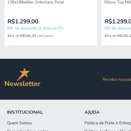
Pillow Top Mi
138x188x66m Orthoface Polar
R$1.299,
R$1.299,00
8% de descont
8% de desconto à vista no Pix
10
x
de
R$141,
10
x
de
R$141,20
sem juros
Receba nossas
INSTITUCIONAL
AJUDA
Quem Somos
Política de Frete e Entre