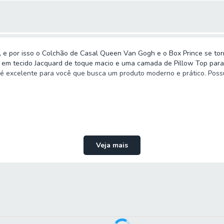
 e por isso o Colchão de Casal Queen Van Gogh e o Box Prince se tor
s em tecido Jacquard de toque macio e uma camada de Pillow Top para
e é excelente para você que busca um produto moderno e prático. Poss
Veja mais
op Van Gogh 158x198x67cm Suede Suporta Até 120 Kg Por Pessoa