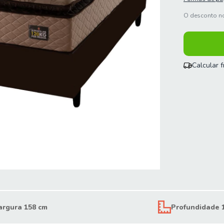
O desconto no
Calcular 
Entregas para
argura 158 cm
Profundidade 