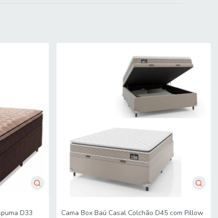
a
mitido. Para locais com portaria, a entrega será feita no piso
imensões do produto são compatíveis com portas, elevadores e
Espuma D33
Cama Box Baú Casal Colchão D45 com Pillow