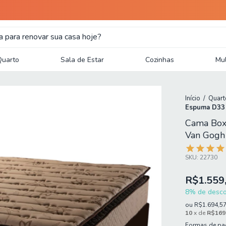
Quarto
Sala de Estar
Cozinhas
Mul
Início
/
Quart
Espuma D33 
Cama Box
Van Gogh
SKU:
22730
R$1.559
8% de descon
ou
R$1.694,5
10
x de
R$169
Formas de p