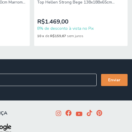
60cm Marrom
Top Hellen Strong Bege 138x188x65cm
Suporta até 150kg
R$1.469,00
8% de desconto à vista no Pix
10
x
de
R$159,67
sem juros
NÇA