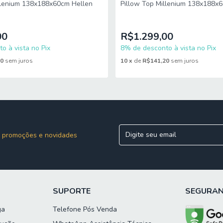
llenium 138x188x60cm Hellen
Pillow Top Millenium 138x188x
Hellen
00
R$1.299,00
o à vista no Pix
8% de desconto à vista no Pix
20
sem juros
10
x
de
R$141,20
sem juros
 promoções e novidades
SUPORTE
SEGURA
ga
Telefone Pós Venda