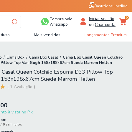
Rastreie seu pedido
0
Iniciar sessão
Compre pelo
Whatsapp
ou
Criar conta
tiuso
Mais vendidos
Lançamentos Premium
o
/
Cama Box
/
Cama Box Casal
/
Cama Box Casal Queen Colchão
Pillow Top Van Gogh 158x198x67cm Suede Marrom Hellen
 Casal Queen Colchão Espuma D33 Pillow Top
 158x198x67cm Suede Marrom Hellen
1
Avaliação
,00
to à vista no Pix
7
em
,46
sem juros
agamento