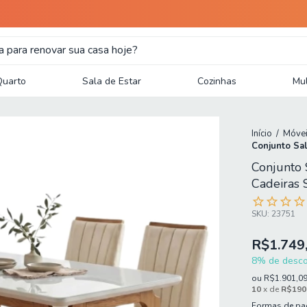
Quarto
Sala de Estar
Cozinhas
Mul
Início
/
Móvei
Conjunto Sal
Conjunto 
Cadeiras 
SKU:
23751
R$1.749
8% de descon
ou
R$1.901,0
10
x de
R$190
Formas de p