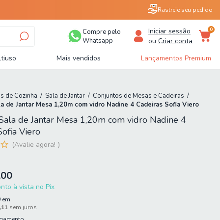
Rastreie seu pedido
0
Iniciar sessão
Compre pelo
Whatsapp
ou
Criar conta
tiuso
Mais vendidos
Lançamentos Premium
s de Cozinha
/
Sala de Jantar
/
Conjuntos de Mesas e Cadeiras
/
a de Jantar Mesa 1,20m com vidro Nadine 4 Cadeiras Sofia Viero
Sala de Jantar Mesa 1,20m com vidro Nadine 4
Sofia Viero
Avalie agora!
,00
to à vista no Pix
9
em
,11
sem juros
agamento