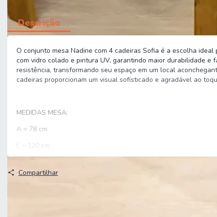
Descrição
O conjunto mesa Nadine com 4 cadeiras Sofia é a escolha ideal
com vidro colado e pintura UV, garantindo maior durabilidade e
resistência, transformando seu espaço em um local aconchegante
cadeiras proporcionam um visual sofisticado e agradável ao toq
MEDIDAS MESA:
A = 78 cm
L = 120 cm
P = 90 cm
Compartilhar
MEDIDAS CADEIRA (cada):
A = 101 cm
L = 49 cm