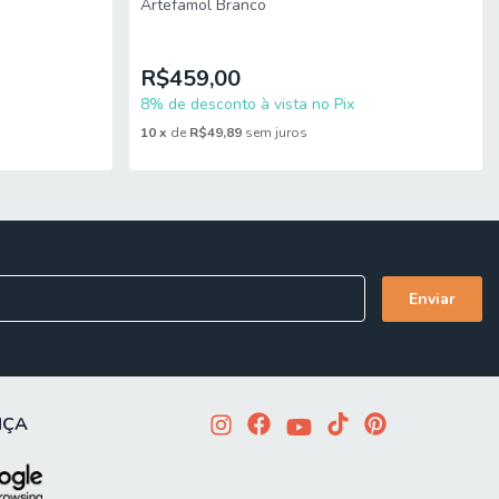
Artefamol Branco
R$459,00
8% de desconto à vista no Pix
 sustentação para o uso diário.
10
x
de
R$49,89
sem juros
DF e vidro temperado.
NÇA
mitido. Para locais com portaria, a entrega será feita no piso
imensões do produto são compatíveis com portas, elevadores e